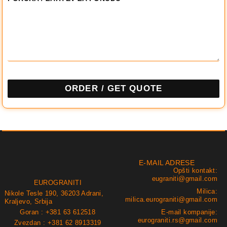
ORDER / GET QUOTE
E-MAIL ADRESE
Opšti kontakt:
eugraniti@gmail.com
EUROGRANITI
Milica:
Nikole Tesle 190, 36203 Adrani,
milica.eurograniti@gmail.com
Kraljevo, Srbija
Goran : +381 63 612518
E-mail kompanije:
eurograniti.rs@gmail.com
Zvezdan : +381 62 8913319