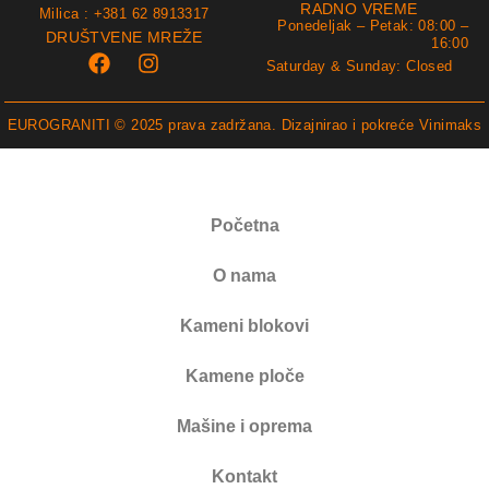
RADNO VREME
Milica : +381 62 8913317
Ponedeljak – Petak: 08:00 –
DRUŠTVENE MREŽE
16:00
Saturday & Sunday: Closed
EUROGRANITI © 2025 prava zadržana. Dizajnirao i pokreće
Vinimaks
Početna
O nama
Kameni blokovi
Kamene ploče
Mašine i oprema
Kontakt