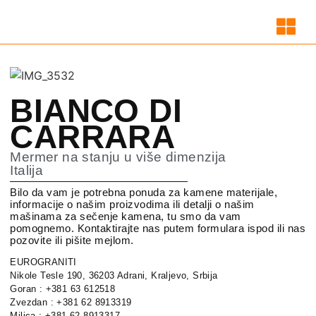
BIANCO DI
CARRARA
Mermer na stanju u više dimenzija
Italija
Bilo da vam je potrebna ponuda za kamene materijale,
informacije o našim proizvodima ili detalji o našim
mašinama za sečenje kamena, tu smo da vam
pomognemo. Kontaktirajte nas putem formulara ispod ili nas
pozovite ili pišite mejlom.
EUROGRANITI
Nikole Tesle 190, 36203 Adrani, Kraljevo, Srbija
Goran : +381 63 612518
Zvezdan : +381 62 8913319
Milica : +381 62 8913317