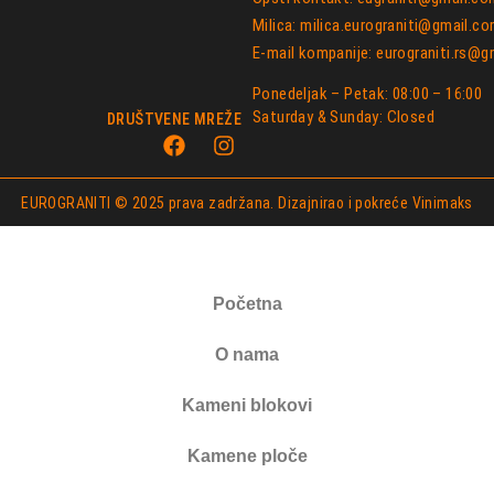
Milica: milica.eurograniti@gmail.c
E-mail kompanije: eurograniti.rs@
Ponedeljak – Petak: 08:00 – 16:00
Saturday & Sunday: Closed
DRUŠTVENE MREŽE
EUROGRANITI © 2025 prava zadržana. Dizajnirao i pokreće
Vinimaks
Početna
O nama
Kameni blokovi
Kamene ploče