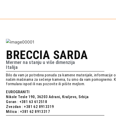
BRECCIA SARDA
Mermer na stanju u više dimenzija
Italija
Bilo da vam je potrebna ponuda za kamene materijale, informacije o 
našim mašinama za sečenje kamena, tu smo da vam pomognemo. K
formulara ispod ili nas pozovite ili pišite mejlom.
EUROGRANITI
Nikole Tesle 190, 36203 Adrani, Kraljevo, Srbija
Goran : +381 63 612518
Zvezdan : +381 62 8913319
Milica : +381 62 8913317