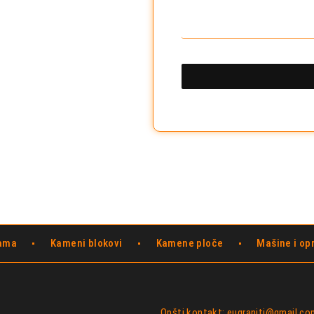
ama
Kameni blokovi
Kamene ploče
Mašine i o
Opšti kontakt: eugraniti@gmail.co