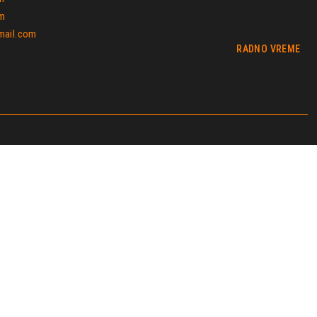
om
gmail.com
RADNO VREME