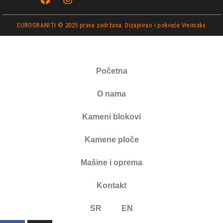
EUROGRANITI © 2025 prava zadržana. Dizajnirao i pokreće
Vinimaks
Početna
O nama
Kameni blokovi
Kamene ploče
Mašine i oprema
Kontakt
SR
EN