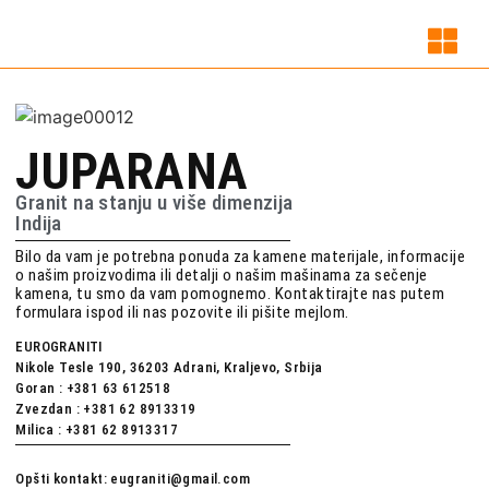
JUPARANA
Granit na stanju u više dimenzija
Indija
Bilo da vam je potrebna ponuda za kamene materijale, informacije
o našim proizvodima ili detalji o našim mašinama za sečenje
kamena, tu smo da vam pomognemo. Kontaktirajte nas putem
formulara ispod ili nas pozovite ili pišite mejlom.
EUROGRANITI
Nikole Tesle 190, 36203 Adrani, Kraljevo, Srbija
Goran : +381 63 612518
Zvezdan : +381 62 8913319
Milica : +381 62 8913317
Opšti kontakt: eugraniti@gmail.com