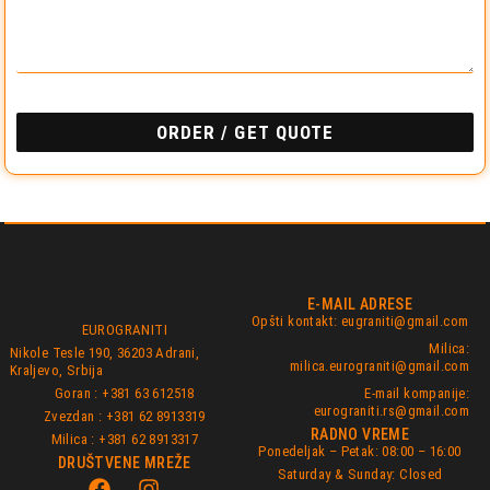
ORDER / GET QUOTE
E-MAIL ADRESE
Opšti kontakt: eugraniti@gmail.com
EUROGRANITI
Milica:
Nikole Tesle 190, 36203 Adrani,
milica.eurograniti@gmail.com
Kraljevo, Srbija
Goran : +381 63 612518
E-mail kompanije:
eurograniti.rs@gmail.com
Zvezdan : +381 62 8913319
RADNO VREME
Milica : +381 62 8913317
Ponedeljak – Petak: 08:00 – 16:00
DRUŠTVENE MREŽE
Saturday & Sunday: Closed