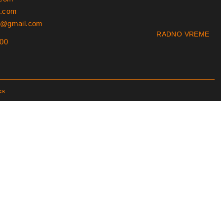
l.com
rs@gmail.com
RADNO VREME
:00
ks