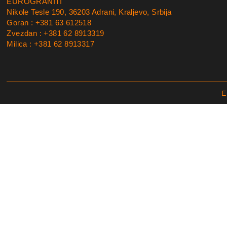
EUROGRANITI
Nikole Tesle 190, 36203 Adrani, Kraljevo, Srbija
Goran : +381 63 612518
Zvezdan : +381 62 8913319
Milica : +381 62 8913317
E