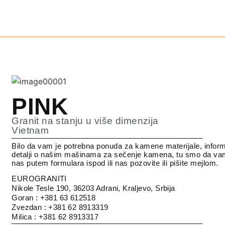
PINK
Granit na stanju u više dimenzija
Vietnam
Bilo da vam je potrebna ponuda za kamene materijale, inform
detalji o našim mašinama za sečenje kamena, tu smo da va
nas putem formulara ispod ili nas pozovite ili pišite mejlom.
EUROGRANITI
Nikole Tesle 190, 36203 Adrani, Kraljevo, Srbija
Goran : +381 63 612518
Zvezdan : +381 62 8913319
Milica : +381 62 8913317