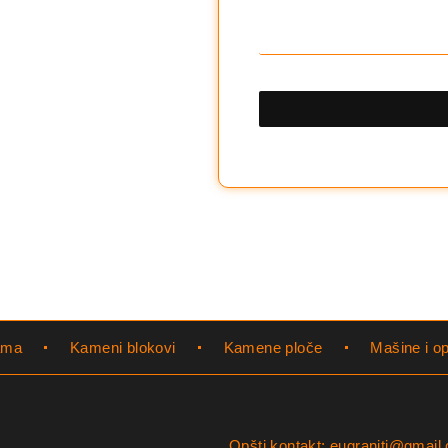
ama
Kameni blokovi
Kamene ploče
Mašine i o
Opšti kontakt: eugraniti@gmail