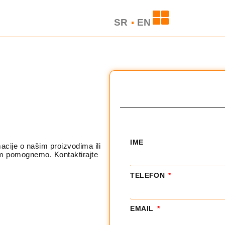
SR
EN
IME
acije o našim proizvodima ili
m pomognemo. Kontaktirajte
TELEFON
EMAIL