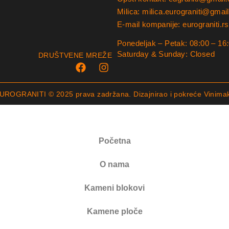
Milica: milica.eurograniti@gmai
E-mail kompanije: eurograniti.
Ponedeljak – Petak: 08:00 – 16
Saturday & Sunday: Closed
DRUŠTVENE MREŽE
UROGRANITI © 2025 prava zadržana. Dizajnirao i pokreće
Vinima
Početna
O nama
Kameni blokovi
Kamene ploče