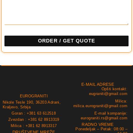
ORDER / GET QUOTE
E-MAIL ADRESE
Opšti kontakt:
eugraniti@gmail.com
EUROGRANITI
Milica:
Nikole Tesle 190, 36203 Adrani,
milica.eurograniti@gmail.com
Kraljevo, Srbija
Goran : +381 63 612518
E-mail kompanije:
eurograniti.rs@gmail.com
Zvezdan : +381 62 8913319
RADNO VREME
Milica : +381 62 8913317
Ponedeljak – Petak: 08:00 –
DRUŠTVENE MREŽE