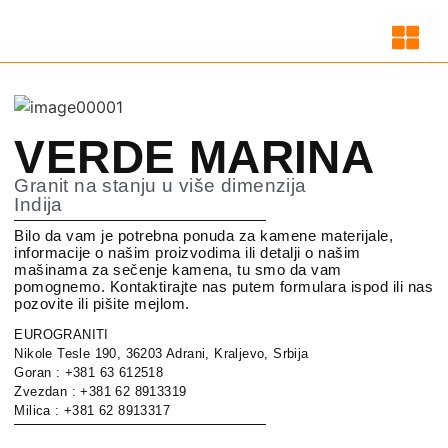
VERDE MARINA
Granit na stanju u više dimenzija
Indija
Bilo da vam je potrebna ponuda za kamene materijale,
informacije o našim proizvodima ili detalji o našim
mašinama za sečenje kamena, tu smo da vam
pomognemo. Kontaktirajte nas putem formulara ispod ili nas
pozovite ili pišite mejlom.
EUROGRANITI
Nikole Tesle 190, 36203 Adrani, Kraljevo, Srbija
Goran : +381 63 612518
Zvezdan : +381 62 8913319
Milica : +381 62 8913317