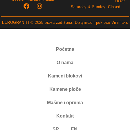
16:00
Saturday & Sunday: Closed
EUROGRANITI © 2025 prava zadržana. Dizajnirao i pokreće
Vinimaks
Početna
O nama
Kameni blokovi
Kamene ploče
Mašine i oprema
Kontakt
SR
EN